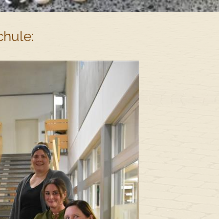
chule: