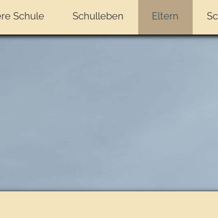
re Schule
Schulleben
Eltern
Sc