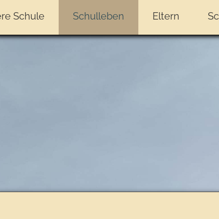
re Schule
Schulleben
Eltern
Sc